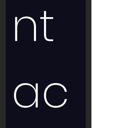
nt
ac