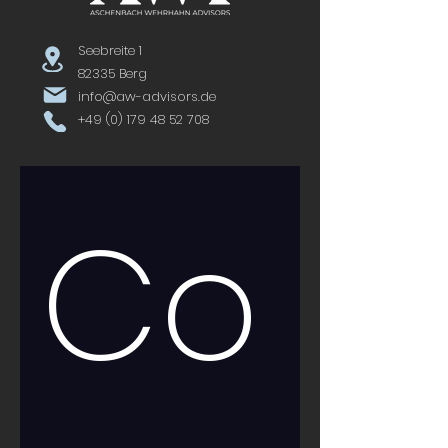
Seebreite 1
82335 Berg
info@aw-advisors.de
+49 (0) 179 48 52 708
Co